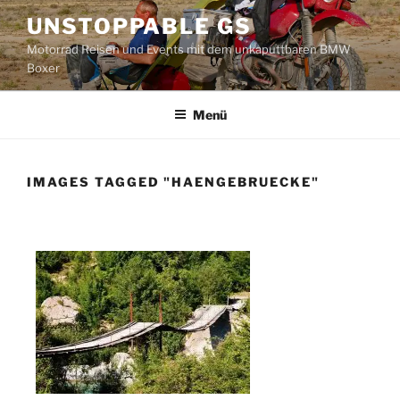
Zum
UNSTOPPABLE GS
Inhalt
Motorrad Reisen und Events mit dem unkaputtbaren BMW
springen
Boxer
Menü
IMAGES TAGGED "HAENGEBRUECKE"