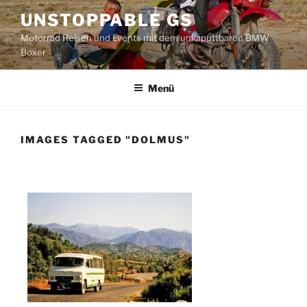
Zum
UNSTOPPABLE GS
Inhalt
Motorrad Reisen und Events mit dem unkaputtbaren BMW
springen
Boxer
Menü
IMAGES TAGGED "DOLMUS"